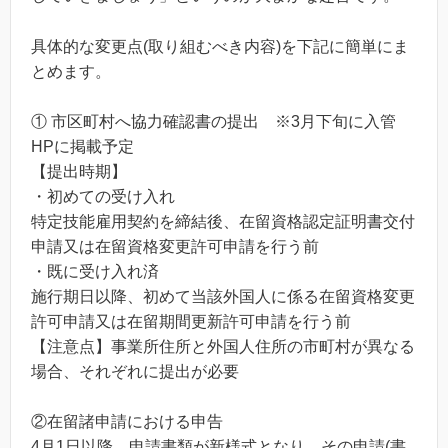
具体的な変更点(取り組むべき内容)を下記に簡単にま
とめます。
① 市区町村へ協力確認書の提出 ※3月下旬に入管
HPに掲載予定
【提出時期】
・初めての受け入れ
特定技能雇用契約を締結後、在留資格認定証明書交付
申請又は在留資格変更許可申請を行う前
・既に受け入れ済
施行期日以降、初めて当該外国人に係る在留資格変更
許可申請又は在留期間更新許可申請を行う前
【注意点】事業所住所と外国人住所の市町村が異なる
場合、それぞれに提出が必要
②在留諸申請における申告
4月1日以降、申請書類が新様式となり、その申請(書