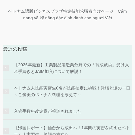
ベトナム語版ビジネスプラザ特定技能求職者向けページ Cẩm
nang về kỹ năng đặc định dành cho người Việt
最近の投稿
【2026年最新】工業製品製造業分野での「育成就労」受け入
れ手続きとJAIM加入について解説！
ベトナム人技能実習生6名が技能検定に挑戦！緊張と涙の一日
～ご褒美のベトナム料理を添えて～
入管手数料改定案が報道されました
【帰国レポート】仙台から成田へ！1年間の実習を終えたベト
ナム人実習生、笑顔の旅立ち