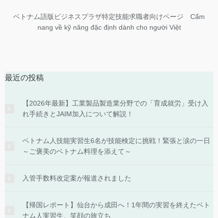
ベトナム語版ビジネスプラザ特定技能求職者向けページ Cẩm
nang về kỹ năng đặc định dành cho người Việt
最近の投稿
【2026年最新】工業製品製造業分野での「育成就労」受け入
れ手続きとJAIM加入について解説！
ベトナム人技能実習生6名が技能検定に挑戦！緊張と涙の一日
～ご褒美のベトナム料理を添えて～
入管手数料改定案が報道されました
【帰国レポート】仙台から成田へ！1年間の実習を終えたベト
ナム人実習生、笑顔の旅立ち