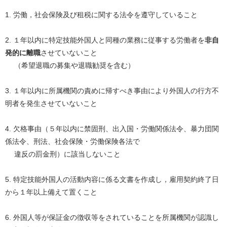
1. 労働，社会保険及び租税に関する法令を遵守していること
2. １年以内に特定技能外国人と同種の業務に従事する労働者を
非自
発的に離職
させていないこと
（希望退職の募集や退職勧奨を含む）
3. １年以内に所属機関の責めに帰すべき事由により外国人の行方不
明者を発生させていないこと
4. 欠格事由（５年以内に禁固刑、出入国・労働関係法令、暴力団関
係法令、刑法、社会保険・労働保険各法で
違反の罰金刑）に該当しないこと
5. 特定技能外国人の活動内容に係る文書を作成し，雇用契約終了日
から１年以上備えて置くこと
6. 外国人等が保証金の徴収等をされていることを所属機関が認識し