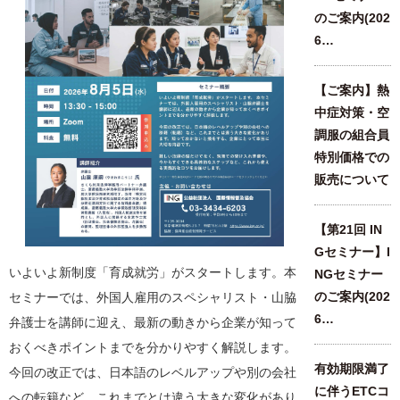
のご案内(202
6…
【ご案内】熱
中症対策・空
調服の組合員
特別価格での
販売について
【第21回 IN
Gセミナー】I
いよいよ新制度「育成就労」がスタートします。本
NGセミナー
のご案内(202
セミナーでは、外国人雇用のスペシャリスト・山脇
6…
弁護士を講師に迎え、最新の動きから企業が知って
おくべきポイントまでを分かりやすく解説します。
有効期限満了
今回の改正では、日本語のレベルアップや別の会社
に伴うETCコ
への転籍など、これまでとは違う大きな変化があり