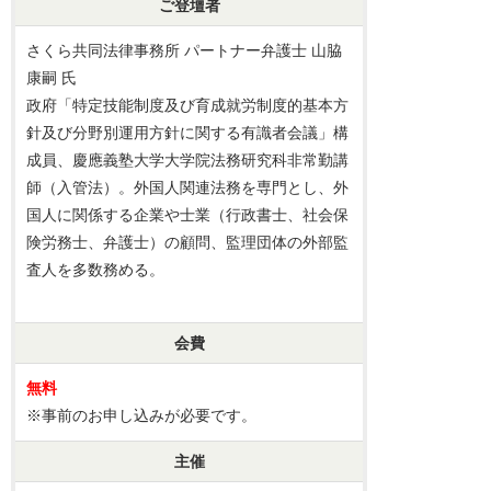
ご登壇者
さくら共同法律事務所 パートナー弁護士 山脇
康嗣 氏
政府「特定技能制度及び育成就労制度的基本方
針及び分野別運用方針に関する有識者会議」構
成員、慶應義塾大学大学院法務研究科非常勤講
師（入管法）。外国人関連法務を専門とし、外
国人に関係する企業や士業（行政書士、社会保
険労務士、弁護士）の顧問、監理団体の外部監
査人を多数務める。
会費
無料
※事前のお申し込みが必要です。
主催