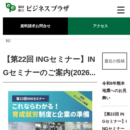
資料請求
お問合せ
アクセス
ホーム
/
新着情報
/
【第22回 INGセミナー】INGセミナーのご案内(2026年8月5日(水) 13：30開
始)
【第22回 INGセミナー】IN
最近の投稿
Gセミナーのご案内(2026...
令和8年熊本
地震へのお見
舞い
【第22回 IN
Gセミナー】I
NGセミナー