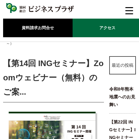
資料請求
お問合せ
アクセス
ホーム
/
新着情報
/
【第14回 INGセミナー】Zoomウェビナー（無料）のご案内（9月28日 14時
～）
【第14回 INGセミナー】Zo
最近の投稿
omウェビナー（無料）の
令和8年熊本
ご案...
地震へのお見
舞い
【第22回 IN
Gセミナー】I
NGセミナー