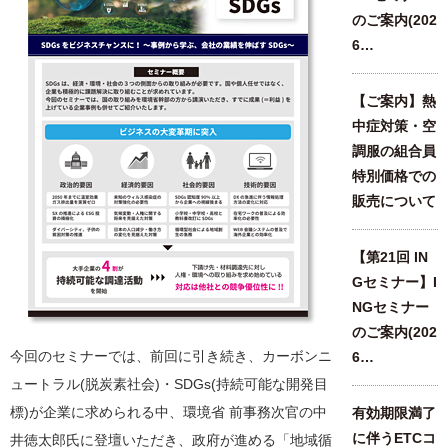
のご案内(202
6…
【ご案内】熱
中症対策・空
調服の組合員
特別価格での
販売について
【第21回 IN
Gセミナー】I
NGセミナー
のご案内(202
今回のセミナーでは、前回に引き続き、カーボンニ
6…
ュートラル(脱炭素社会)・SDGs(持続可能な開発目
標)が企業に求められる中、環境省 前事務次官の中
有効期限満了
に伴うETCコ
井徳太郎氏に登壇いただき、政府が進める「地域循