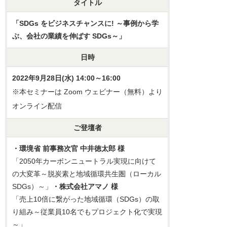
タイトル
「SDGs をビジネスチャンスに! ～事例から学
ぶ、会社の業績を伸ばす SDGs～」
日時
2022年9月28日(水) 14:00～16:00
※本セミナーは Zoom ウェビナー（無料）より
オンライン配信
ご登壇者
・環境省 前事務次官 中井徳太郎 様
「2050年カーボンニュートラル実現に向けて
の大変革～脱炭素と地域循環共生圏（ローカル
SDGs）～」
・株式会社アマノ 様
「売上10倍に繋がった地域循環（SDGs）の取
り組み～従業員10名でもプロジェクト化で実現
～」